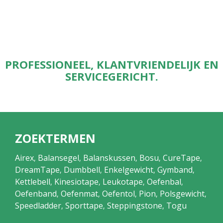
PROFESSIONEEL, KLANTVRIENDELIJK EN
SERVICEGERICHT.
ZOEKTERMEN
Airex
Balansegel
Balanskussen
Bosu
CureTape
,
,
,
,
,
DreamTape
Dumbbell
Enkelgewicht
Gymband
,
,
,
,
Kettlebell
Kinesiotape
Leukotape
Oefenbal
,
,
,
,
Oefenband
Oefenmat
Oefentol
Pion
Polsgewicht
,
,
,
,
,
Speedladder
Sporttape
Steppingstone
Togu
,
,
,