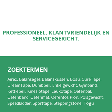
PROFESSIONEEL, KLANTVRIENDELIJK EN
SERVICEGERICHT.
ZOEKTERMEN
Airex
Balansegel
Balanskussen
Bosu
CureTape
,
,
,
,
,
DreamTape
Dumbbell
Enkelgewicht
Gymband
,
,
,
,
Kettlebell
Kinesiotape
Leukotape
Oefenbal
,
,
,
,
Oefenband
Oefenmat
Oefentol
Pion
Polsgewicht
,
,
,
,
,
Speedladder
Sporttape
Steppingstone
Togu
,
,
,