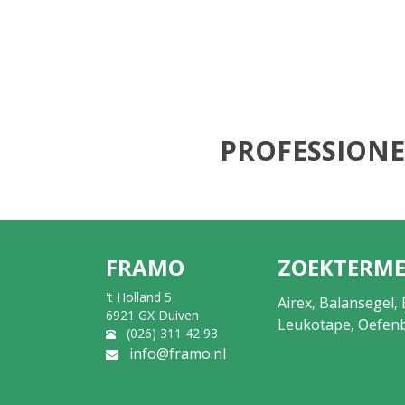
PROFESSIONE
FRAMO
ZOEKTERM
't Holland 5
Airex
Balansegel
,
,
6921 GX Duiven
Leukotape
Oefenb
,
(026) 311 42 93
info@framo.nl