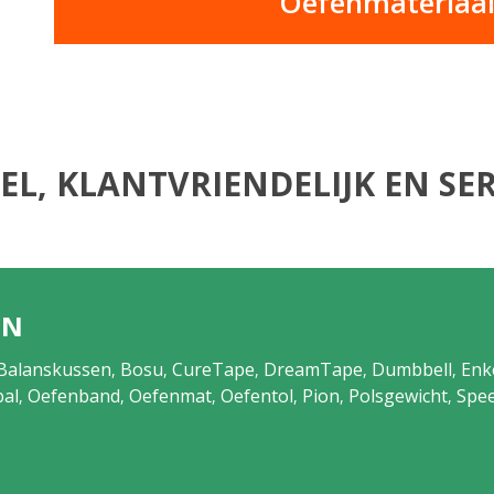
Oefenmateriaal 
EL, KLANTVRIENDELIJK EN SER
EN
Balanskussen
Bosu
CureTape
DreamTape
Dumbbell
Enk
,
,
,
,
,
al
Oefenband
Oefenmat
Oefentol
Pion
Polsgewicht
Spee
,
,
,
,
,
,