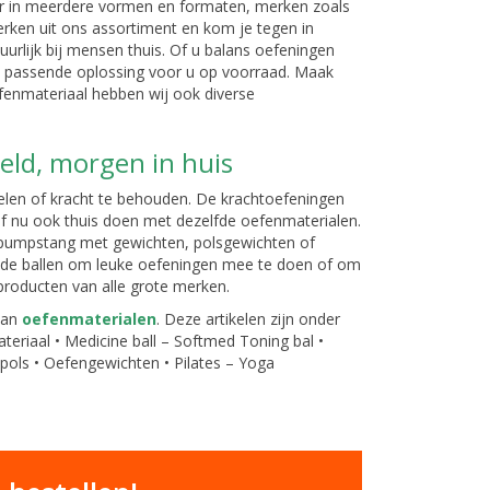
 er in meerdere vormen en formaten, merken zoals
ken uit ons assortiment en kom je tegen in
tuurlijk bij mensen thuis. Of u balans oefeningen
een passende oplossing voor u op voorraad. Maak
fenmateriaal hebben wij ook diverse
eld, morgen in huis
len of kracht te behouden. De krachtoefeningen
naf nu ook thuis doen met dezelfde oefenmaterialen.
odypumpstang met gewichten, polsgewichten of
onde ballen om leuke oefeningen mee te doen of om
producten van alle grote merken.
aan
oefenmaterialen
. Deze artikelen zijn onder
eriaal • Medicine ball – Softmed Toning bal •
pols • Oefengewichten • Pilates – Yoga