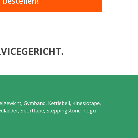
bestellen!
VICEGERICHT.
elgewicht
Gymband
Kettlebell
Kinesiotape
,
,
,
,
dladder
Sporttape
Steppingstone
Togu
,
,
,