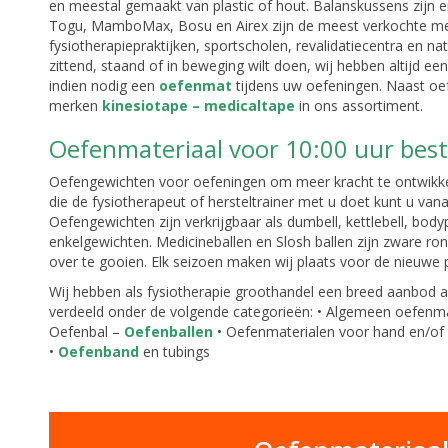
en meestal gemaakt van plastic of hout. Balanskussens zijn
Togu, MamboMax, Bosu en Airex zijn de meest verkochte mer
fysiotherapiepraktijken, sportscholen, revalidatiecentra en na
zittend, staand of in beweging wilt doen, wij hebben altijd 
indien nodig een
oefenmat
tijdens uw oefeningen. Naast oe
merken
kinesiotape – medicaltape
in ons assortiment.
Oefenmateriaal voor 10:00 uur best
Oefengewichten voor oefeningen om meer kracht te ontwikke
die de fysiotherapeut of hersteltrainer met u doet kunt u va
Oefengewichten zijn verkrijgbaar als dumbell, kettlebell, b
enkelgewichten. Medicineballen en Slosh ballen zijn zware r
over te gooien. Elk seizoen maken wij plaats voor de nieuwe 
Wij hebben als fysiotherapie groothandel een breed aanbod 
verdeeld onder de volgende categorieën: • Algemeen oefenmat
Oefenbal –
Oefenballen
• Oefenmaterialen voor hand en/of 
•
Oefenband
en tubings